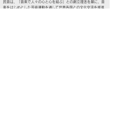
民音は、「音楽で人々の心と心を結ぶ」との創立理念を基に、音
楽をはじめとした芸術運動を通して世界各国との文化交流を推進
し、「SDGs（エスディージーズ／持続可能な開発目標）」の達成
に向けて貢献して参ります。
NEWS
公演案内
民音について
社会貢献