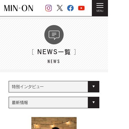
MENU
HOME
＞ NEWS一覧
NEWS一覧
［
］
NEWS