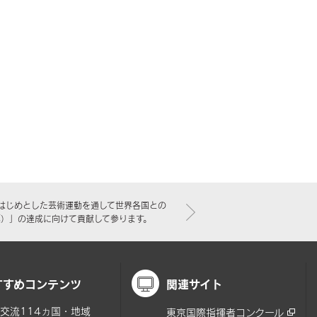
はじめとした芸術運動を通して世界各国との
標）」の達成に向けて貢献して参ります。
すすめコンテンツ
関連サイト
交流114ヵ国・地域
東京国際指揮者コンクール