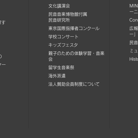
文化講演会
MI
ーニ
民音音楽博物館付属
民音研究所
Con
探す
東京国際指揮者コンクール
広報
ー」
学校コンサート
民音
キッズフェスタ
ミュ
親子のための体験学習・音楽
の
会
His
ター
留学生音楽祭
海外派遣
法人賛助会員制度について