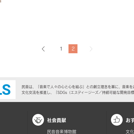
1
2
民音は、「音楽で人々の心と心を結ぶ」との創立理念を基に、音楽を
文化交流を推進し、「SDGs（エスディージーズ／持続可能な開発目
社会貢献
お
民音音楽博物館
文化