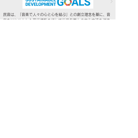
民音は、「音楽で人々の心と心を結ぶ」との創立理念を基に、音
楽をはじめとした芸術運動を通して世界各国との文化交流を推進
し、「SDGs（エスディージーズ／持続可能な開発目標）」の達成
に向けて貢献して参ります。
NEWS
公演案内
民音について