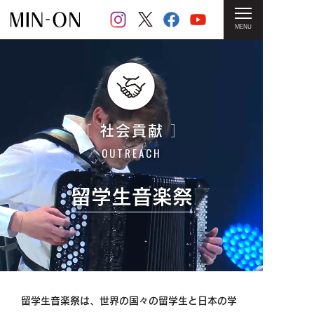
MENU
HOME
＞ 社会貢献（留学生音楽祭）
社会貢献
［
］
OUTREACH
留学生音楽祭
留学生音楽祭は、世界の国々の留学生と日本の学