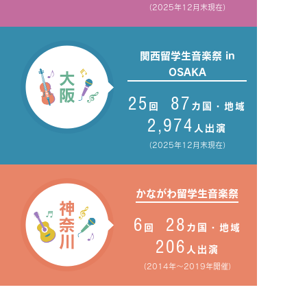
（2025年12月末現在）
関西留学生音楽祭 in
OSAKA
25
87
回
カ国・地域
2,974
人出演
（2025年12月末現在）
かながわ留学生音楽祭
6
28
回
カ国・地域
206
人出演
（2014年～2019年開催）