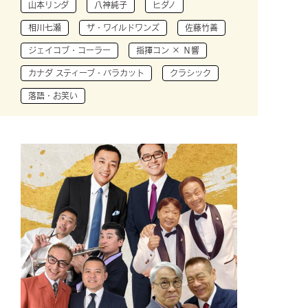
山本リンダ
八神純子
ヒダノ
相川七瀬
ザ・ワイルドワンズ
佐藤竹善
ジェイコブ・コーラー
指揮コン × Ｎ響
カナダ スティーブ・バラカット
クラシック
落語・お笑い