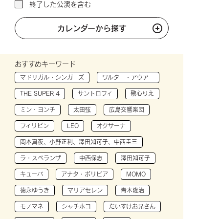
終了した公演を含む
カレンダーから探す
おすすめキーワード
マドリガル・シンガーズ
ワルター・アウアー
THE SUPER 4
サントロフィ
歌心りえ
ミン・ヨンチ
太田弦
広島交響楽団
フィリピン
LEO
オクサーナ
岡本真夜、小野正利、澤田知可子、中西圭三
ラ・スペランザ
中西保志
澤田知可子
キューバ
アナタ・ボリビア
MOMO
徳永ゆうき
マリアセレン
青木隆治
モノマネ
シャチホコ
だいすけお兄さん