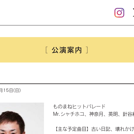
公演案内
［
］
月15日(日)
ものまねヒットパレード
Mr.シャチホコ、神奈月、英明、針
【主な予定曲目】古い日記、壊れかけ