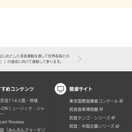
はじめとした芸術運動を通して世界各国との
標）」の達成に向けて貢献して参ります。
すすめコンテンツ
関連サイト
交流114ヵ国・地域
東京国際指揮者コンクール
N-ONミュージック・ジャ
民音音楽博物館
ー
民音タンゴ・シリーズ
cert Reviews
民音：中国企画シリーズ
誌「みんおんクォータリ