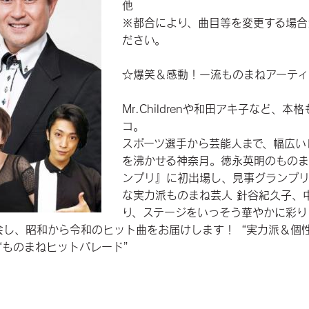
他
※都合により、曲目等を変更する場合
ださい。
☆爆笑＆感動！一流ものまねアーティ
Mr.Childrenや和田アキ子など、
コ。
スポーツ選手から芸能人まで、幅広い
を沸かせる神奈月。徳永英明のものま
ンプリ』に初出場し、見事グランプ
な実力派ものまね芸人 針谷紀久子、
り、ステージをいっそう華やかに彩り
会し、昭和から令和のヒット曲をお届けします！“実力派＆個
“ものまねヒットパレード”