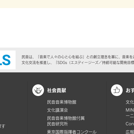
民音は、「音楽で人々の心と心を結ぶ」との創立理念を基に、音楽を
文化交流を推進し、「SDGs（エスディージーズ／持続可能な開発目
社会貢献
お
民音音楽博物館
文化
文化講演会
MI
ーニ
民音音楽博物館付属
民音研究所
Con
探す
東京国際指揮者コンクール
広報