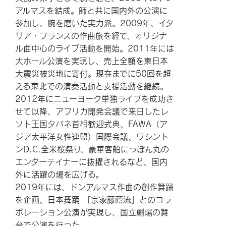
アルマスを結成。師と共に国内外の公演に
参加し、腕を磨いた実力派。2009年、イタ
リア・フランスの作曲旅を経て、オリジナ
ル曲中心のライブ活動を開始。2011年には
大ホール公演を実現し、売上全額を東日本
大震災被災地に寄付。現在までに50回を超
える東北での演奏活動と支援活動を継続。
2012年にニューヨーク単独ライブを成功さ
せて以降、アフリカ開発会議で来日したレ
ソト王国タバネ首相歓迎式典、FAWA（ア
ジア太平洋女性連盟）国際会議、ワシント
ンD.C.全米桜祭り、豪華客船にっぽん丸の
エンターテイナーに抜擢されるなど、国内
外に活躍の場を広げる。
2019年には、ドンアルマス作曲の創作舞踊
を企画、日本舞踊 「宗家藤蔭流」とのコラ
ボレーション公演が実現し、国立劇場の舞
台で公演を行った。