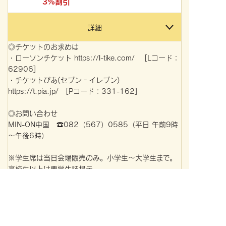
3%割引
詳細
◎チケットのお求めは
・ローソンチケット https://l-tike.com/ [Lコード：
62906]
・チケットぴあ(セブン‐イレブン)
https://t.pia.jp/ [Pコード：331-162]
◎お問い合わせ
MIN-ON中国 ☎082（567）0585（平日 午前9時
～午後6時）
※学生席は当日会場販売のみ。小学生～大学生まで。
高校生以上は要学生証提示。
※未就学児童は入場できませんのでご了承下さい。