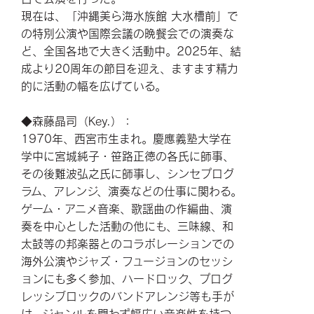
現在は、「沖縄美ら海水族館 大水槽前」で
の特別公演や国際会議の晩餐会での演奏な
ど、全国各地で大きく活動中。2025年、結
成より20周年の節目を迎え、ますます精力
的に活動の幅を広げている。
◆森藤晶司（Key.）：
1970年、西宮市生まれ。慶應義塾大学在
学中に宮城純子・笹路正徳の各氏に師事、
その後難波弘之氏に師事し、シンセプログ
ラム、アレンジ、演奏などの仕事に関わる。
ゲーム・アニメ音楽、歌謡曲の作編曲、演
奏を中心とした活動の他にも、三味線、和
太鼓等の邦楽器とのコラボレーションでの
海外公演やジャズ・フュージョンのセッシ
ョンにも多く参加、ハードロック、プログ
レッシブロックのバンドアレンジ等も手が
け、ジャンルを問わず幅広い音楽性を持つ。