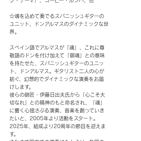
グ・テーマ）、コーヒー・ルンバ、他
☆魂を込めて奏でるスパニッシュギターの
ユニット、ドンアルマスのダイナミックな世
界。
スペイン語でアルマスが「魂」、これに尊
敬語のドンを付け加えて「御魂」との意味
を持たせた、スパニッシュギターのユニッ
ト、ドンアルマス。ギタリスト二人の心が
紡ぐ、幻想的でダイナミックな演奏をお届
けします。
彼らの師匠・伊藤日出夫氏から「心こそ大
切なれ」との精神のもと命名され、「魂」
に響く心揺さぶる演奏、音楽を創っていき
たいと、2005年より活動をスタート。
2025年、結成より20周年の節目を迎えま
す。