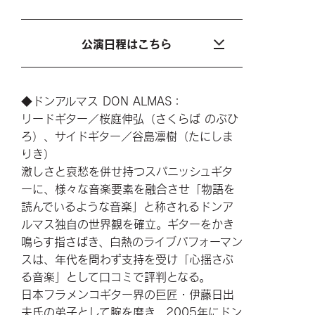
公演日程はこちら
◆ドンアルマス DON ALMAS：
リードギター／桜庭伸弘（さくらば のぶひ
ろ）、サイドギター／谷島凛樹（たにしま
りき）
激しさと哀愁を併せ持つスパニッシュギタ
ーに、様々な音楽要素を融合させ「物語を
読んでいるような音楽」と称されるドンア
ルマス独自の世界観を確立。ギターをかき
鳴らす指さばき、白熱のライブパフォーマン
スは、年代を問わず支持を受け「心揺さぶ
る音楽」として口コミで評判となる。
日本フラメンコギター界の巨匠・伊藤日出
夫氏の弟子として腕を磨き、2005年にドン