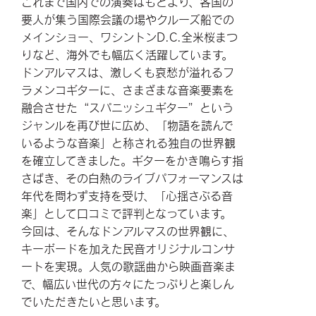
これまで国内での演奏はもとより、各国の
要人が集う国際会議の場やクルーズ船での
メインショー、ワシントンD.C.全米桜まつ
りなど、海外でも幅広く活躍しています。
ドンアルマスは、激しくも哀愁が溢れるフ
ラメンコギターに、さまざまな音楽要素を
融合させた“スパニッシュギター”という
ジャンルを再び世に広め、「物語を読んで
いるような音楽」と称される独自の世界観
を確立してきました。ギターをかき鳴らす指
さばき、その白熱のライブパフォーマンスは
年代を問わず支持を受け、「心揺さぶる音
楽」として口コミで評判となっています。
今回は、そんなドンアルマスの世界観に、
キーボードを加えた民音オリジナルコンサ
ートを実現。人気の歌謡曲から映画音楽ま
で、幅広い世代の方々にたっぷりと楽しん
でいただきたいと思います。