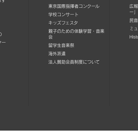
探す
東京国際指揮者コンクール
広報
ー」
学校コンサート
民音
キッズフェスタ
ミュ
親子のための体験学習・音楽
の
会
His
ター
留学生音楽祭
海外派遣
法人賛助会員制度について