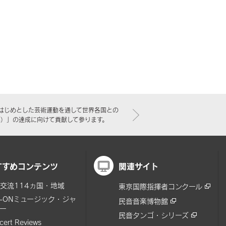
はじめとした芸術運動を通して世界各国との
標）」の達成に向けて貢献して参ります。
すすめコンテンツ
関連サイト
交流114ヵ国・地域
東京国際指揮者コンクール
N-ONミュージック・ジャ
民音音楽博物館
ー
民音タンゴ・シリーズ
cert Reviews