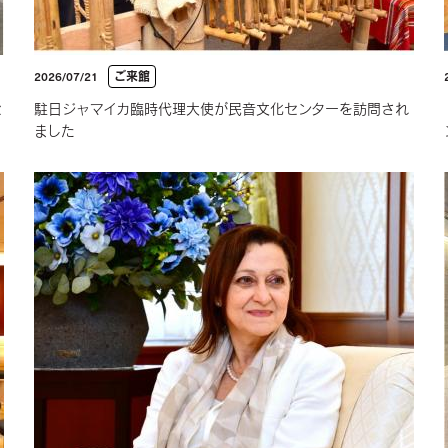
ご来館
2026/07/21
セ
駐日ジャマイカ臨時代理大使が民音文化センターを訪問され
ました