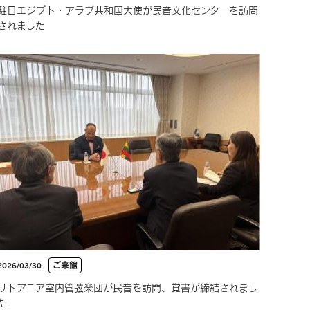
駐日エジプト・アラブ共和国大使が民音文化センターを訪問
されました
ご来館
2026/03/30
リトアニア室内管弦楽団が民音を訪問、覚書が締結されまし
た