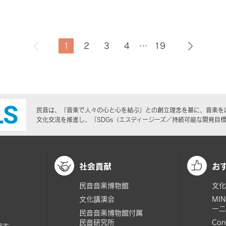
1
2
3
4
…
19
民音は、「音楽で人々の心と心を結ぶ」との創立理念を基に、音楽を
文化交流を推進し、「SDGs（エスディージーズ／持続可能な開発目
社会貢献
お
民音音楽博物館
文化
文化講演会
MI
ーニ
民音音楽博物館付属
民音研究所
Con