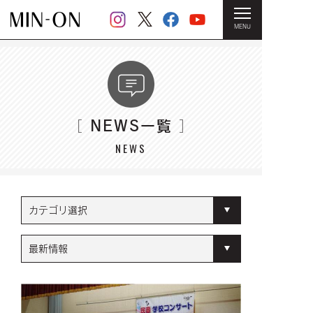
MENU
HOME
＞ NEWS一覧
NEWS一覧
［
］
NEWS