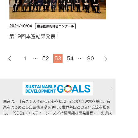
2021/10/04
東京国際指揮者コンクール
第19回本選結果発表！
1
…
52
53
54
…
90
民音は、「音楽で人々の心と心を結ぶ」との創立理念を基に、音
楽をはじめとした芸術運動を通して世界各国との文化交流を推進
し、「SDGs（エスディージーズ／持続可能な開発目標）」の達成
に向けて貢献して参ります。