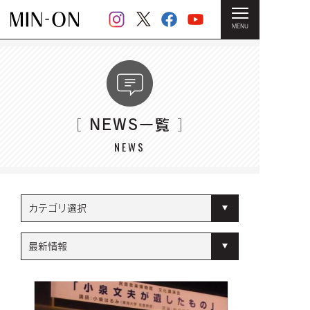
MENU
HOME
＞ NEWS一覧
NEWS一覧
［
］
NEWS