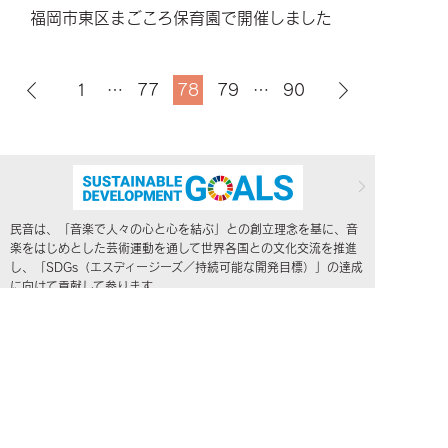
福岡市東区まごころ保育園で開催しました
1
…
77
78
79
…
90
民音は、「音楽で人々の心と心を結ぶ」との創立理念を基に、音
楽をはじめとした芸術運動を通して世界各国との文化交流を推進
し、「SDGs（エスディージーズ／持続可能な開発目標）」の達成
に向けて貢献して参ります。