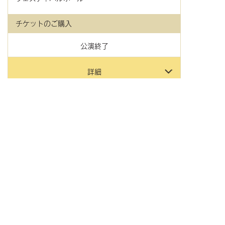
チケットのご購入
公演終了
詳細
2025年
01月31日(金)
6:30 pm
京都府
京都市
ロームシアター京都メインホール
チケットのご購入
公演終了
詳細