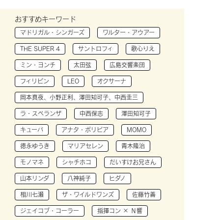
おすすめキーワード
マドリガル・シンガーズ
ワルター・アウアー
THE SUPER 4
サントロフィ
歌心りえ
ミン・ヨンチ
太田弦
広島交響楽団
フィリピン
LEO
オクサーナ
岡本真夜、小野正利、澤田知可子、中西圭三
ラ・スペランザ
中西保志
澤田知可子
キューバ
アナタ・ボリビア
MOMO
徳永ゆうき
マリアセレン
青木隆治
モノマネ
シャチホコ
だいすけお兄さん
山本リンダ
八神純子
ヒダノ
相川七瀬
ザ・ワイルドワンズ
佐藤竹善
ジェイコブ・コーラー
指揮コン × Ｎ響