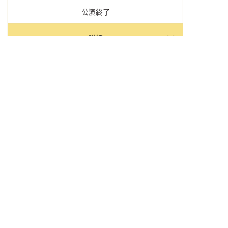
公演終了
詳細
第11回 民謡の
祭典
公演詳細
2023年
01月24日(火)
3:00 pm
東京都
東京