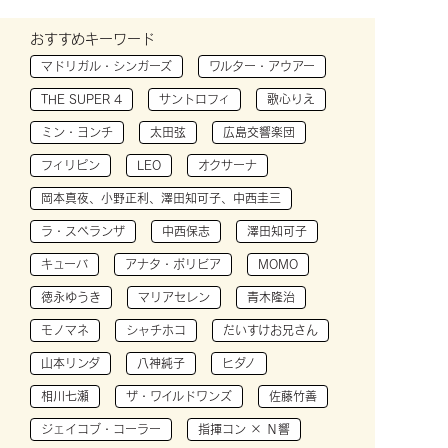
おすすめキーワード
マドリガル・シンガーズ
ワルター・アウアー
THE SUPER 4
サントロフィ
歌心りえ
ミン・ヨンチ
太田弦
広島交響楽団
フィリピン
LEO
オクサーナ
岡本真夜、小野正利、澤田知可子、中西圭三
ラ・スペランザ
中西保志
澤田知可子
キューバ
アナタ・ボリビア
MOMO
徳永ゆうき
マリアセレン
青木隆治
モノマネ
シャチホコ
だいすけお兄さん
山本リンダ
八神純子
ヒダノ
相川七瀬
ザ・ワイルドワンズ
佐藤竹善
ジェイコブ・コーラー
指揮コン × Ｎ響