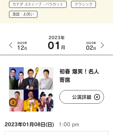
カナダ スティーブ・バラカット
クラシック
落語・お笑い
2023年
01
2022年
2023年
12
02
月
月
月
初春 爆笑！名人
寄席
公演詳細
2023年
01月08日(日)
1:00 pm