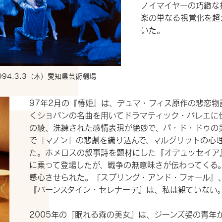
ノイマイヤーの巧緻な
楽の単なる視覚化を超
いた。
94.3.3（木）愛知県芸術劇場
97年2月の『椿姫』は、デュマ・フィス原作の悲恋物
くショパンの名曲を用いてドラマティック・バレエに
の綾、洗練された感情表現が絶妙で、パ・ド・ドゥの
で「マノン」の悲劇を織り込んで、マルグリットの心
た。ホメロスの叙事詩を題材にした『オデュッセイア
に乗って登場したが、戦争の無意味さが伝わってくる
感心させられた。『スプリング・アンド・フォール』
『バーンスタイン・セレナーデ』は、私は観ていない
2005年の『眠れる森の美女』は、ジーンズ姿の青年