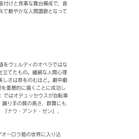
振付けと見事な舞台構成で、音
えて鮮やかな人間讃歌となって
語をヴェルディのオペラではな
仕立てたもの。繊細な人間心理
美しさは息をのむほど。劇中劇
理を重層的に描くことに成功し
』ではオデュッセウスが自転車
。踊り手の質の高さ、群舞にも
、『ナウ・アンド・ゼン』、
。
がオーロラ姫の世界に入り込