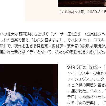
「くるみ割り人形」1989.3.1
ッパの壮大な叙事詩にもとづく『アーサー王伝説』（音楽はシベ
ルトの音楽で踊る『お気に召すまま』、それにチャイコフスキ
形』で、現代を生きる舞踏家・振付師・演出家の鋭敏な意識が
描かれた新たなドラマとなって、私たちの感性を揺り動かした
94年3月の『幻想～
ャイコフスキーの名作
ノイシュヴァンシュタ
ィヒ２世の回想に置き
に描かれた。ペルト、
テロ』も秀逸だったし
よる『春の祭典』、『