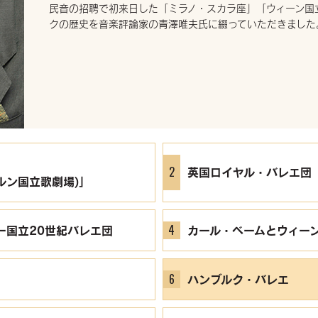
民音の招聘で初来日した「ミラノ・スカラ座」「ウィーン国
クの歴史を音楽評論家の青澤唯夫氏に綴っていただきました
2
英国ロイヤル・バレエ団
ルン国立歌劇場)」
4
ー国立20世紀バレエ団
カール・ベームとウィー
6
ハンブルク・バレエ