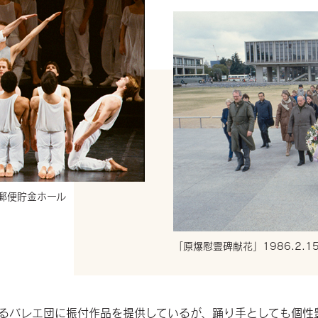
島郵便貯金ホール
「原爆慰霊碑献花」1986.2.
るバレエ団に振付作品を提供しているが、踊り手としても個性