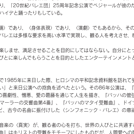
り、「20世紀バレエ団」25周年記念公演でベジャールが彼の
ハイデと踊ったりもしている。
踊〉であり、〈身体表現〉であり、〈演劇〉でもあるから、そ
バレエは多様な要求を高い水準で実現し、観る人を考えさせ、
楽しませ、満足させることを目的にしてはならない。自分にと
びとに楽しんでもらうことを目的としたエンターテインメント
で1985年に来日した際、ヒロシマの平和記念資料館を訪れて
い」と来日公演への抱負を述べたという。その86年公演は、
の喜劇性、憎悪、愛の葛藤を通じて人生を描き、『バッハの管
、『マーラーの交響曲第4番』、『バッハのマタイ受難曲』、ド
ど、古今の名曲に振付けした〈シンフォニック・バレエ〉の意
音楽の〈真実〉が、観る者の心を打ち、世界の人びとに共通す
曲』はキリストの受難をモチーフにしたものだが、人間愛への