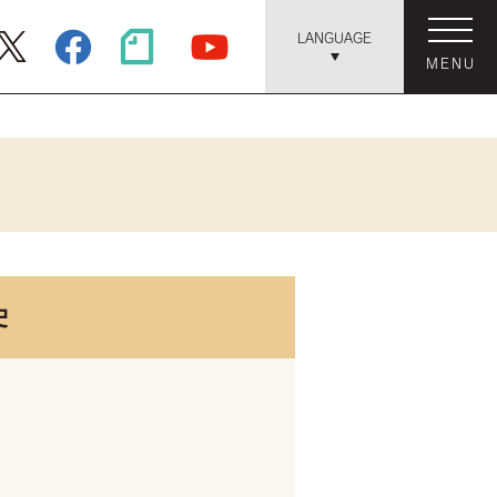
LANGUAGE
MENU
史