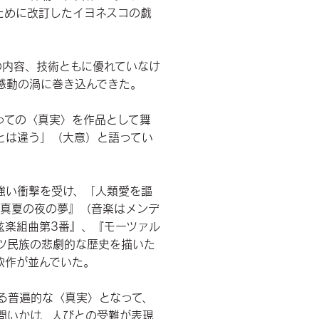
ために改訂したイヨネスコの戯
の内容、技術ともに優れていなけ
感動の渦に巻き込んできた。
っての〈真実〉を作品として舞
とは違う」（大意）と語ってい
強い衝撃を受け、「人類愛を謳
『真夏の夜の夢』（音楽はメンデ
弦楽組曲第3番』、『モーツァル
イツ民族の悲劇的な歴史を描いた
欲作が並んでいた。
る普遍的な〈真実〉となって、
問いかけ、人びとの受難が表現