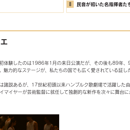
8
民音が招いた名指揮者た
レエ
体験したのは1986年1月の来日公演だが、その後も89年、94
。魅力的なステージが、私たちの国でも広く愛されている証し
は諸説あるが、17世紀初頭以来ハンブルク歌劇場で活躍した由
イマイヤーが芸術監督に就任して独創的な新作を次々に舞台に