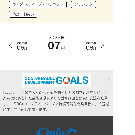
カナダ スティーブ・バラカット
クラシック
落語・お笑い
2025年
07
2025年
2025年
06
08
月
月
月
民音は、「音楽で人々の心と心を結ぶ」との創立理念を基に、音
楽をはじめとした芸術運動を通して世界各国との文化交流を推進
し、「SDGs（エスディージーズ／持続可能な開発目標）」の達成
に向けて貢献して参ります。