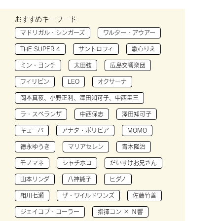
おすすめキーワード
マドリガル・シンガーズ
ワルター・アウアー
THE SUPER 4
サントロフィ
歌心りえ
ミン・ヨンチ
太田弦
広島交響楽団
フィリピン
LEO
オクサーナ
岡本真夜、小野正利、澤田知可子、中西圭三
ラ・スペランザ
中西保志
澤田知可子
キューバ
アナタ・ボリビア
MOMO
徳永ゆうき
マリアセレン
青木隆治
モノマネ
シャチホコ
だいすけお兄さん
山本リンダ
八神純子
ヒダノ
相川七瀬
ザ・ワイルドワンズ
佐藤竹善
ジェイコブ・コーラー
指揮コン × Ｎ響