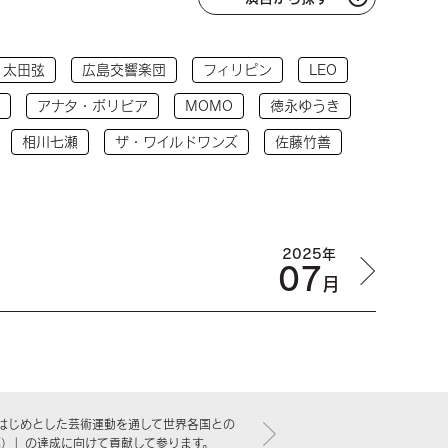
太田弦
広島交響楽団
フィリピン
LEO
アナタ・ボリビア
MOMO
徳永ゆうき
相川七瀬
ザ・ワイルドワンズ
佐藤竹善
2025年
07
月
はじめとした芸術運動を通して世界各国との
標）」の達成に向けて貢献して参ります。