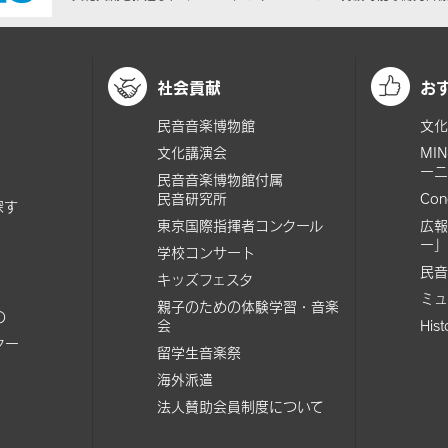
社会貢献
お
民音音楽博物館
文化
文化講演会
MI
ーニ
民音音楽博物館付属
民音研究所
Con
探す
東京国際指揮者コンクール
広報
ー」
学校コンサート
民音
キッズフェスタ
ミュ
親子のための体験学習・音楽
の
会
His
ター
留学生音楽祭
海外派遣
法人賛助会員制度について