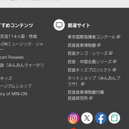
すすめコンテンツ
関連サイト
交流114ヵ国・地域
東京国際指揮者コンクール
N-ONミュージック・ジャ
民音音楽博物館
ー
民音タンゴ・シリーズ
cert Reviews
民音：中国企画シリーズ
誌「みんおんクォータリ
民音キッズプロジェクト
ネットショップ「みんおんプ
キッズ
ラザ」
ージアムショップ
民音音楽博物館付属
tory of MIN-ON
民音研究所