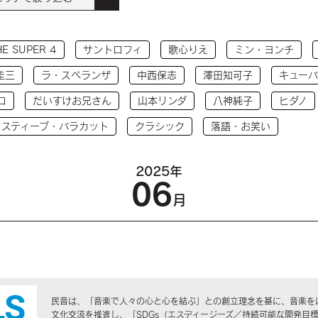
HE SUPER 4
サントロフィ
歌心りえ
ミン・ヨンチ
圭三
ラ・スペランザ
中西保志
澤田知可子
キューバ
コ
だいすけお兄さん
山本リンダ
八神純子
ヒダノ
 スティーブ・バラカット
クラシック
落語・お笑い
2025年
06
月
民音は、「音楽で人々の心と心を結ぶ」との創立理念を基に、音楽を
文化交流を推進し、「SDGs（エスディージーズ／持続可能な開発目