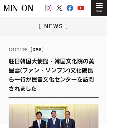
MENU
HOME
＞
NEWS一覧
＞ 駐日韓国大使館・韓国文化院の黄星雲
(ファン・ソンフン)文化院長ら一行が民音文化センターを訪問されま
NEWS
［
］
した
2018/11/06
ご来館
駐日韓国大使館・韓国文化院の黄
星雲(ファン・ソンフン)文化院長
ら一行が民音文化センターを訪問
されました