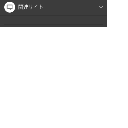
関連サイト
お問い合わせ
プライバシーポリシー
PAGE TOP
Copyright(C) MIN-ON CONCERT ASSOCIATION
ALL RIGHTS RESERVED.