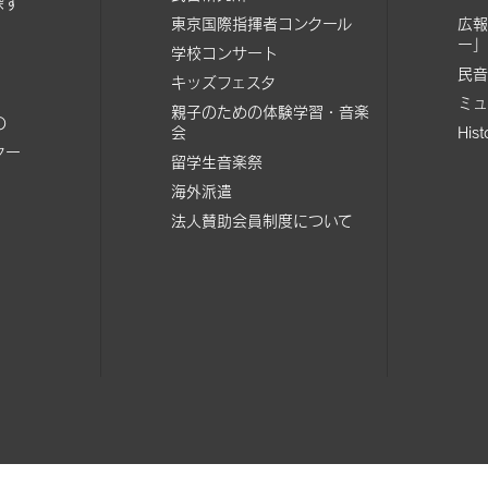
探す
東京国際指揮者コンクール
広報
ー」
学校コンサート
民音
キッズフェスタ
ミュ
親子のための体験学習・音楽
の
会
His
ター
留学生音楽祭
海外派遣
法人賛助会員制度について