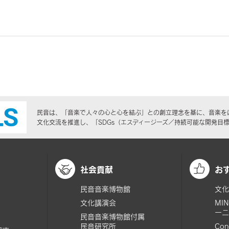
民音は、「音楽で人々の心と心を結ぶ」との創立理念を基に、音楽を
文化交流を推進し、「SDGs（エスディージーズ／持続可能な開発目
社会貢献
お
民音音楽博物館
文化
文化講演会
MI
ーニ
民音音楽博物館付属
民音研究所
Con