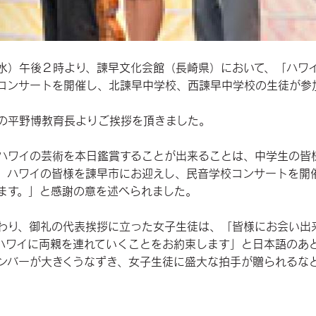
水）午後２時より、諫早文化会館（長崎県）において、「ハワ
コンサートを開催し、北諫早中学校、西諫早中学校の生徒が参
の平野博教育長よりご挨拶を頂きました。
ハワイの芸術を本日鑑賞することが出来ることは、中学生の皆
。ハワイの皆様を諫早市にお迎えし、民音学校コンサートを開
ます。」と感謝の意を述べられました。
わり、御礼の代表挨拶に立った女子生徒は、「皆様にお会い出
ハワイに両親を連れていくことをお約束します」と日本語のあ
ンバーが大きくうなずき、女子生徒に盛大な拍手が贈られるな