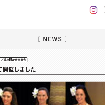
NEWS
［
］
ト／読み聞かせ音楽会
て開催しました