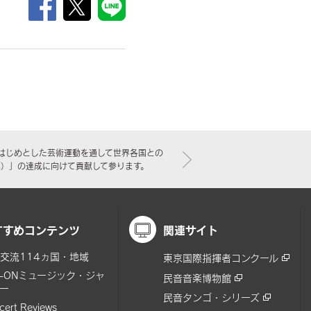
はじめとした芸術運動を通して世界各国との
標）」の達成に向けて貢献して参ります。
すすめコンテンツ
関連サイト
交流114ヵ国・地域
東京国際指揮者コンクール
N-ONミュージック・ジャ
民音音楽博物館
ー
民音タンゴ・シリーズ
cert Reviews