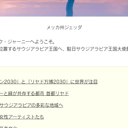
メッカ州ジェッダ
ク・ジャーニーへようこそ。
位置するサウジアラビア王国へ、駐日サウジアラビア王国大使
ン2030」と「リヤド万博2030」に世界が注目
ーと緑が共存する都市 首都リヤド
サウジアラビアの多彩な地域へ
女性アーティストたち