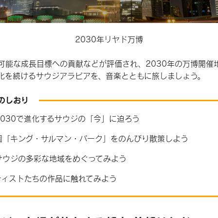
2030年リヤド万博
可能な成長目標への貢献などが評価され、2030年の万博開催
化を続けるサウジアラビアを、音楽とともに旅しましょう。
のしおり
030で進化するサウジの「今」に迫ろ
う
園「キング・サルマン・パーク」をのんびり散策しよ
う
サウジの多彩な地域をめぐってみ
よう
ティストたちの作品に触れてみよう