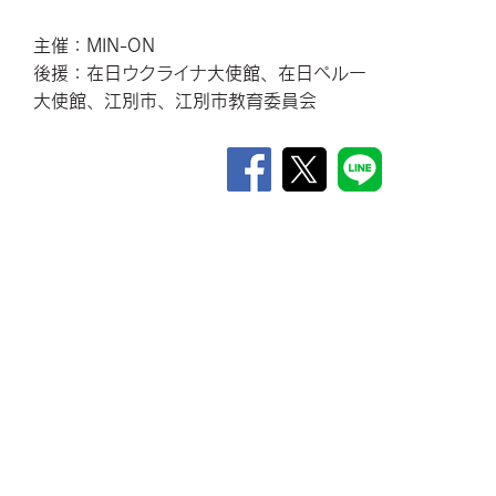
主催：MIN-ON
後援：在日ウクライナ大使館、在日ペルー
大使館、江別市、江別市教育委員会
＜ 一覧へもどる
民音は、「音楽で人々の心と心を結ぶ」との創立理念を基に、音
楽をはじめとした芸術運動を通して世界各国との文化交流を推進
し、「SDGs（エスディージーズ／持続可能な開発目標）」の達成
に向けて貢献して参ります。