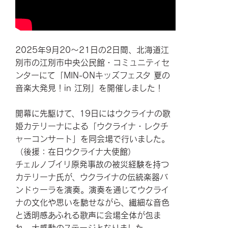
2025年9月20～21日の2日間、北海道江
別市の江別市中央公民館・コミュニティセ
ンターにて「MIN-ONキッズフェスタ 夏の
音楽大発見！in 江別」を開催しました！
開幕に先駆けて、19日にはウクライナの歌
姫カテリーナによる「ウクライナ・レクチ
ャーコンサート」を同会場で行いました。
（後援：在日ウクライナ大使館）
チェルノブイリ原発事故の被災経験を持つ
カテリーナ氏が、ウクライナの伝統楽器バ
ンドゥーラを演奏。演奏を通じてウクライ
ナの文化や思いを馳せながら、繊細な音色
と透明感あふれる歌声に会場全体が包ま
れ、大感動のステージとなりました。