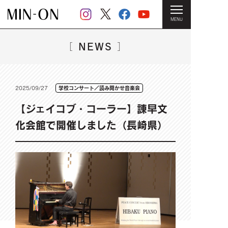
MENU
HOME
＞
NEWS一覧
＞ 【ジェイコブ・コーラー】諌早文化会
館で開催しました（長崎県）
NEWS
［
］
2025/09/27
学校コンサート／読み聞かせ音楽会
【ジェイコブ・コーラー】諌早文
化会館で開催しました（長崎県）