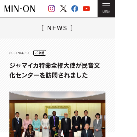
MENU
HOME
＞
NEWS一覧
＞ ジャマイカ特命全権大使が民音文化セ
ンターを訪問されました
NEWS
［
］
2021/04/30
ご来館
ジャマイカ特命全権大使が民音文
化センターを訪問されました