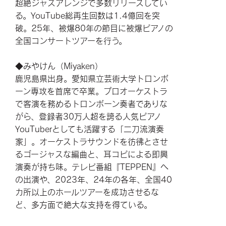
超絶ジャズアレンジで多数リリースしてい
る。YouTube総再生回数は1.4億回を突
破。25年、被爆80年の節目に被爆ピアノの
全国コンサートツアーを行う。
◆みやけん（Miyaken）
鹿児島県出身。愛知県立芸術大学トロンボ
ーン専攻を首席で卒業。プロオーケストラ
で客演を務めるトロンボーン奏者でありな
がら、登録者30万人超を誇る人気ピアノ
YouTuberとしても活躍する「二刀流演奏
家」。オーケストラサウンドを彷彿とさせ
るゴージャスな編曲と、耳コピによる即興
演奏が持ち味。テレビ番組『TEPPEN』へ
の出演や、2023年、24年の各年、全国40
カ所以上のホールツアーを成功させるな
ど、多方面で絶大な支持を得ている。