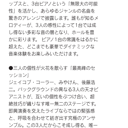
ップスと、3台ピアノという「無限大の可能
性」を活かし、あらゆるジャンルの名曲を
驚きのアレンジで披露します。誰もが知るメ
ロディーが、3人の感性によって1台では成
し得ない多彩な音の層となり、ホールを豊
かに彩ります。 ピアノ1台の常識をはるかに
超えた、どこまでも豪華でダイナミックな
音楽体験をお楽しみいただけます。
●三人の個性が火花を散らす「最高峰のセ
ッション」
ジェイコブ・コーラー、みやけん、後藤浩
二。バックグラウンドの異なる3人の天才ピ
アニストが、互いの個性をぶつけ合い、超
絶技巧が織りなす唯一無二のステージです。
即興演奏を交えたライブならではの緊張感
と、呼吸を合わせて紡ぎ出す究極のアンサ
ンブル。この3人だからこそ成し得る、唯一