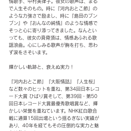
情歌手、中村美律子。彼女の歌声は、まる
で人生そのもの。時に『河内おとこ節』の
ような力強さで励まし、時に『島田のブン
ブン』や『おんなの純情』のような情感で
そっと心に寄り添ってきました。なんとい
っても、彼女の真骨頂は、情感あふれる歌
謡浪曲。心にしみる歌声が胸を打ち、思わ
ず涙をさそいます。
輝かしい軌跡と、衰えぬ実力！
『河内おとこ節』『大阪情話』『人生桜』
など数々のヒットを重ね、第34回日本レコ
ード大賞 ひばり賞そして、第39回・第50
回日本レコード大賞最優秀歌唱賞など、輝
かしい栄誉を重ねています。NHK紅白歌合
戦に通算15回出場という揺るぎない実績が
あり、40年を経てもその圧倒的な実力と魅