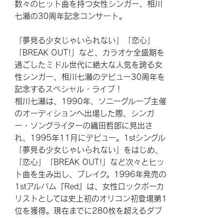
数々のヒット曲を持つ女性シンガー、相川
七瀬の30周年記念コンサート。
「夢見る少女じゃいられない」「恋心」
「BREAK OUT!」など、カラオケ全盛期を
過ごしたミドル世代に絶大な人気を誇る女
性シンガー、相川七瀬のデビュー30周年を
記念するスペシャル・ライブ！
相川七瀬は、1990年、ソニーグループ主催
のオーディションへ出場した際、シンガ
ー・ソングライターの織田哲郎に見出さ
れ、1995年11月にデビュー。1stシングル
「夢見る少女じゃいられない」をはじめ、
「恋心」「BREAK OUT!」など次々とヒッ
ト曲を生み出し、ブレイク。1996年発売の
1stアルバム『Red』は、女性ロックボーカ
リストとしては史上初のオリコン初登場第1
位を獲得。現在までに280枚を超えるダブ