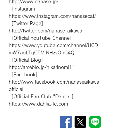
http://www.nanase.jp/
［Instagram］
https://www.instagram.com/nanasecat/
［Twitter Page］
http://twitter.com/nanase_aikawa
［Official YouTube Channel］
https://www.youtube.com/channel/UCD
mW7aoLTqCTMrNHzvOpC4Q
［Official Blog］
http://ameblo.jp/hikarinomi11
［Facebook］
http://www.facebook.com/nanaseaikawa.
official
［Official Fan Club "Dahlia"]
https://www.dahlia-fc.com