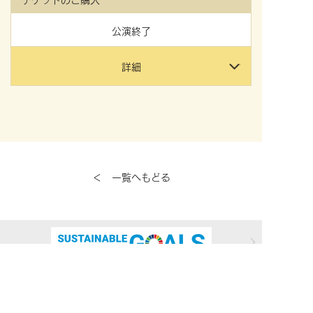
公演終了
詳細
＜ 一覧へもどる
民音は、「音楽で人々の心と心を結ぶ」との創立理念を基に、音
楽をはじめとした芸術運動を通して世界各国との文化交流を推進
し、「SDGs（エスディージーズ／持続可能な開発目標）」の達成
に向けて貢献して参ります。