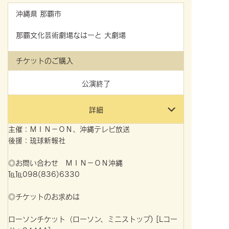
沖縄県
那覇市
那覇文化芸術劇場なはーと 大劇場
チケットのご購入
公演終了
詳細
主催：ＭＩＮ－ＯＮ、沖縄テレビ放送
後援：琉球新報社
◎お問い合わせ ＭＩＮ－ＯＮ沖縄
℡℡098(836)6330
◎チケットのお求めは
ローソンチケット（ローソン、ミニストップ) [Lコー