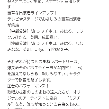
ねスターたちが集結、ステージに登場しま
す！
豪華な出演者ラインアップ！――
テレビやステージでおなじみの豪華出演者
が集結！
［中部公演］Mr.シャチホコ、みはる、ミラ
クルひかる、英明、成田寛巳。
［沖縄公演］Mr.シャチホコ、みはる、なな
みなな、英明、URyu、針谷紀久子。
それぞれが持つものまねレパートリーは、
爆笑必至のバラエティー豊かな内容！ 世代
を超えて楽しめる、親しみやすいキャラク
ターで観客を魅了します。
圧巻のパフォーマンス！――
歌唱力抜群のものまねの達人たちが、オリ
ジナルのアーティストに変身！ “ミスチ
ル”など、誰もが知っている名曲をものま