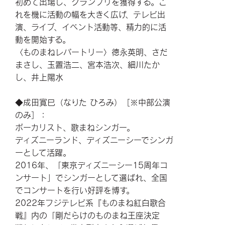
初めて出場し、グランプリを獲得する。こ
れを機に活動の幅を大きく広げ、テレビ出
演、ライブ、イベント活動等、精力的に活
動を開始する。
〈ものまねレパートリー〉徳永英明、さだ
まさし、玉置浩二、宮本浩次、細川たか
し、井上陽水
◆成田寛巳（なりた ひろみ）［※中部公演
のみ］：
ボーカリスト、歌まねシンガー。
ディズニーランド、ディズニーシーでシンガ
ーとして活躍。
2016年、「東京ディズニーシー15周年コ
ンサート」でシンガーとして選ばれ、全国
でコンサートを行い好評を博す。
2022年フジテレビ系『ものまね紅白歌合
戦』内の「剛だらけのものまね王座決定