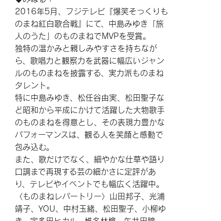
2016年5月、フジテレビ『爆笑そっくりも
のまね紅白歌合戦』にて、中島みゆき「旅
人のうた」のものまねでMVPを受賞。
独特の温かみと親しみやすさを持ちなが
ら、歌唱力と観察力を武器に幅広いジャン
ルのものまねを披露する、実力派ものまね
タレント。
特に中島みゆき、松任谷由実、松田聖子な
ど昭和から平成にかけて活躍した大物歌手
のものまねを得意とし、その表現力豊かな
パフォーマンスは、観る人を笑顔と感動で
包み込む。
また、歌だけでなく、細やかな仕草や語り
口調まで再現する芸の細かさに定評があ
り、テレビやイベントでも幅広く活躍中。
〈ものまねレパートリー〉山田邦子、光浦
靖子、YOU、中村玉緒、松田聖子、小柳ゆ
き、宇多田ヒカル、椎名林檎、矢井田瞳、