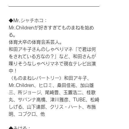
◆Mr.シャチホコ：
Mr.Childrenが好きすぎてものまねを始め
る。
体育大卒の体育会系芸人。
和田アキ子さんのしゃべりマネ「で君は何
をされている方なの？」など、和田さんが
喋りそうなしゃべりマネで現在テレビ出演
中！
〈ものまねレパートリー〉和田アキ子、
Mr.Children、ヒロミ、桑田佳祐、加山雄
三、所ジョージ、尾崎豊、玉置浩二、桂歌
丸、サバンナ高橋、津川雅彦、TUBE、松崎
しげる、山下達郎、クリス・ハート、布施
明、コブクロ、他
◆みはる：