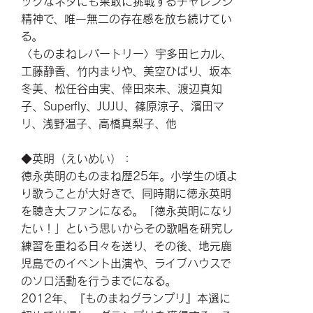
ックなネタにも果敢に挑戦するチャレンジ
精神で、唯一無二の存在感を放ち続けてい
る。
〈ものまねレパートリー〉宇多田ヒカル、
工藤静香、竹内まりや、美空ひばり、坂本
冬美、松任谷由実、倖田來未、渡辺真知
子、Superfly、JUJU、篠原涼子、濱田マ
リ、浅野温子、高橋真梨子、他
◆英明（えいめい）：
徳永英明のものまね歴25年。小学生の頃よ
り歌うことが大好きで、同時期に徳永英明
を聴き大ファンになる。「徳永英明になり
たい！」という思いからその歌唱を研究し
練習を重ねる日々を送り、その後、地元鹿
児島でのイベント出演や、ライブハウスで
のソロ活動を行うまでになる。
2012年、『ものまねグランプリ』本選に