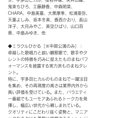
鬼束ちひろ、工藤静香、中森明菜、
CHARA、中島美嘉、大黒摩季、松浦亜弥、
天童よしみ、坂本冬美、香西かおり、長山
洋子、大月みやこ、美空ひばり、山口百
恵、中島みゆき、他
◆ミラクルひかる［※中部公演のみ］：
卓越した歌唱力と鋭い観察眼で、歌手やタ
レントの特徴を巧みに捉えたものまねパフ
ォーマンスを披露する実力派ものまねタレ
ント。
特に、宇多田ヒカルのものまねで一躍注目
を集め、その再現度の高さは業界内外から
高い評価を受けている。また、バラエティ
ー番組でもユーモアあふれるトーク力を発
揮し、幅広い世代から親しまれている。
クオリティにこだわり抜く姿勢と、マニア