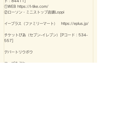
ド：84411]
①WEB https://l-tike.com/
②ローソン・ミニストップ店頭Loppi
イープラス（ファミリーマート） https://eplus.jp/
チケットぴあ（セブン-イレブン）[Pコード：534-
557]
デパートリウボウ
コープあぷれ
※未就学児童の入場は固くお断り致します。
※ご来場の際は公共交通機関をご利用下さい。