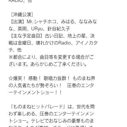
RADIO、他
［沖縄公演］
【出演】Mr.シャチホコ、みはる、ななみな
な、英明、URyu、針谷紀久子
【主な予定曲目】古い日記、地上の星、決
戦は金曜日、壊れかけのRadio、アイノカタ
チ、他
※都合により、曲目等を変更する場合がご
ざいます。あらかじめご了承ください。
☆爆笑！ 感動！ 歌唱力抜群！ ものまね界
の人気者たちが勢ぞろい！ 圧巻のエンタ
ーテインメントショー！！
「ものまねヒットパレード」は、世代を問
わず楽しめる、圧巻のエンターテインメン
トショー。テレビでおなじみの豪華ものま