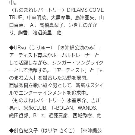
中。
〈ものまねレパートリー〉DREAMS COME
TRUE、中森明菜、大黒摩季、島津亜矢、山
口百恵、 AI、高橋真梨子、いきものがか
り、絢香、渡辺美里、他
◆URyu（うりゅー）［※沖縄公演のみ］：
アーティスト育成やボーカルトレーナーと
して活躍しながら、シンガー・ソングライタ
ーとして活躍する。「アーティスト」と「も
のまね芸人」を融合した活動を展開。
西城秀樹を歌い継ぐ男として、斬新なスタイ
ルでエンターテインメントを追求中。
〈ものまねレパートリー〉氷室京介、吉川
晃司、米米CLUB、T-BOLAN、WANDS、
織田哲郎、B’z、近藤真彦、西城秀樹、他
◆針谷紀久子（はりや きくこ）［※沖縄公