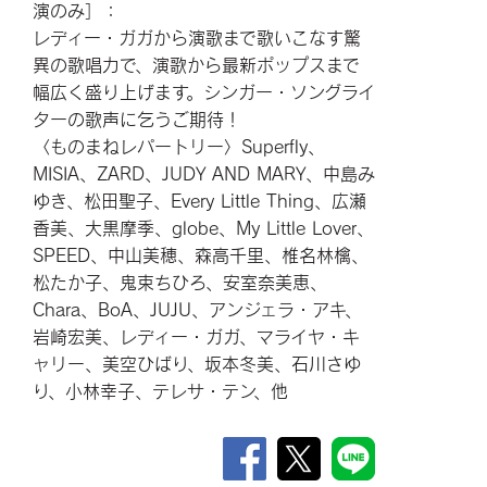
演のみ］：
レディー・ガガから演歌まで歌いこなす驚
異の歌唱力で、演歌から最新ポップスまで
幅広く盛り上げます。シンガー・ソングライ
ターの歌声に乞うご期待！
〈ものまねレパートリー〉Superfly、
MISIA、ZARD、JUDY AND MARY、中島み
ゆき、松田聖子、Every Little Thing、広瀬
香美、大黒摩季、globe、My Little Lover、
SPEED、中山美穂、森高千里、椎名林檎、
松たか子、鬼束ちひろ、安室奈美恵、
Chara、BoA、JUJU、アンジェラ・アキ、
岩崎宏美、レディー・ガガ、マライヤ・キ
ャリー、美空ひばり、坂本冬美、石川さゆ
り、小林幸子、テレサ・テン、他