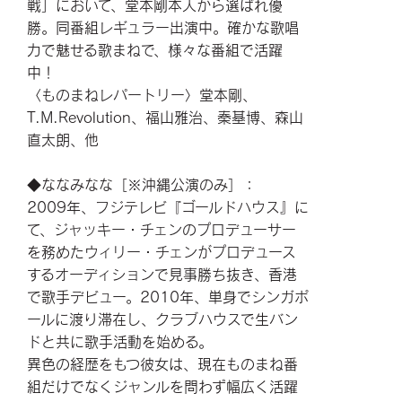
戦」において、堂本剛本人から選ばれ優
勝。同番組レギュラー出演中。確かな歌唱
力で魅せる歌まねで、様々な番組で活躍
中！
〈ものまねレパートリー〉堂本剛、
T.M.Revolution、福山雅治、秦基博、森山
直太朗、他
◆ななみなな［※沖縄公演のみ］：
2009年、フジテレビ『ゴールドハウス』に
て、ジャッキー・チェンのプロデューサー
を務めたウィリー・チェンがプロデュース
するオーディションで見事勝ち抜き、香港
で歌手デビュー。2010年、単身でシンガポ
ールに渡り滞在し、クラブハウスで生バン
ドと共に歌手活動を始める。
異色の経歴をもつ彼女は、現在ものまね番
組だけでなくジャンルを問わず幅広く活躍