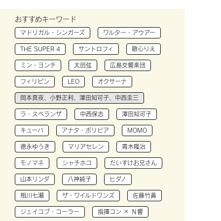
おすすめキーワード
マドリガル・シンガーズ
ワルター・アウアー
THE SUPER 4
サントロフィ
歌心りえ
ミン・ヨンチ
太田弦
広島交響楽団
フィリピン
LEO
オクサーナ
岡本真夜、小野正利、澤田知可子、中西圭三
ラ・スペランザ
中西保志
澤田知可子
キューバ
アナタ・ボリビア
MOMO
徳永ゆうき
マリアセレン
青木隆治
モノマネ
シャチホコ
だいすけお兄さん
山本リンダ
八神純子
ヒダノ
相川七瀬
ザ・ワイルドワンズ
佐藤竹善
ジェイコブ・コーラー
指揮コン × Ｎ響