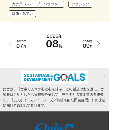
カナダ スティーブ・バラカット
クラシック
落語・お笑い
2026年
08
2026年
2026年
07
09
月
月
月
民音は、「音楽で人々の心と心を結ぶ」との創立理念を基に、音
楽をはじめとした芸術運動を通して世界各国との文化交流を推進
し、「SDGs（エスディージーズ／持続可能な開発目標）」の達成
に向けて貢献して参ります。