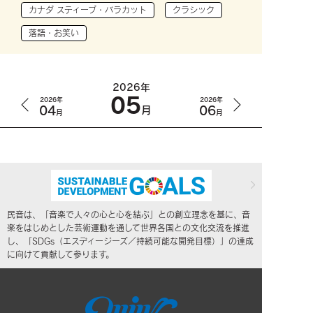
カナダ スティーブ・バラカット
クラシック
落語・お笑い
2026年
05
2026年
2026年
04
06
月
月
月
民音は、「音楽で人々の心と心を結ぶ」との創立理念を基に、音
楽をはじめとした芸術運動を通して世界各国との文化交流を推進
し、「SDGs（エスディージーズ／持続可能な開発目標）」の達成
に向けて貢献して参ります。