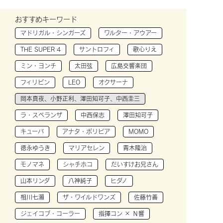
おすすめキーワード
マドリガル・シンガーズ
ワルター・アウアー
THE SUPER 4
サントロフィ
歌心りえ
ミン・ヨンチ
太田弦
広島交響楽団
フィリピン
LEO
オクサーナ
岡本真夜、小野正利、澤田知可子、中西圭三
ラ・スペランザ
中西保志
澤田知可子
キューバ
アナタ・ボリビア
MOMO
徳永ゆうき
マリアセレン
青木隆治
モノマネ
シャチホコ
だいすけお兄さん
山本リンダ
八神純子
ヒダノ
相川七瀬
ザ・ワイルドワンズ
佐藤竹善
ジェイコブ・コーラー
指揮コン × Ｎ響