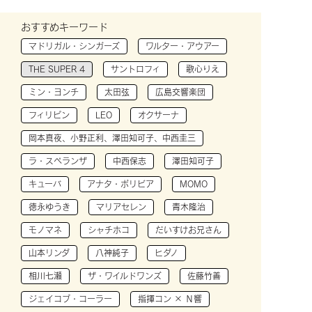
おすすめキーワード
マドリガル・シンガーズ
ワルター・アウアー
THE SUPER 4
サントロフィ
歌心りえ
ミン・ヨンチ
太田弦
広島交響楽団
フィリピン
LEO
オクサーナ
岡本真夜、小野正利、澤田知可子、中西圭三
ラ・スペランザ
中西保志
澤田知可子
キューバ
アナタ・ボリビア
MOMO
徳永ゆうき
マリアセレン
青木隆治
モノマネ
シャチホコ
だいすけお兄さん
山本リンダ
八神純子
ヒダノ
相川七瀬
ザ・ワイルドワンズ
佐藤竹善
ジェイコブ・コーラー
指揮コン × Ｎ響