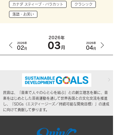
カナダ スティーブ・バラカット
クラシック
落語・お笑い
2026年
03
2026年
2026年
02
04
月
月
月
民音は、「音楽で人々の心と心を結ぶ」との創立理念を基に、音
楽をはじめとした芸術運動を通して世界各国との文化交流を推進
し、「SDGs（エスディージーズ／持続可能な開発目標）」の達成
に向けて貢献して参ります。