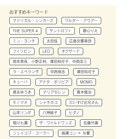
おすすめキーワード
マドリガル・シンガーズ
ワルター・アウアー
THE SUPER 4
サントロフィ
歌心りえ
ミン・ヨンチ
太田弦
広島交響楽団
フィリピン
LEO
オクサーナ
岡本真夜、小野正利、澤田知可子、中西圭三
ラ・スペランザ
中西保志
澤田知可子
キューバ
アナタ・ボリビア
MOMO
徳永ゆうき
マリアセレン
青木隆治
モノマネ
シャチホコ
だいすけお兄さん
山本リンダ
八神純子
ヒダノ
相川七瀬
ザ・ワイルドワンズ
佐藤竹善
ジェイコブ・コーラー
指揮コン × Ｎ響