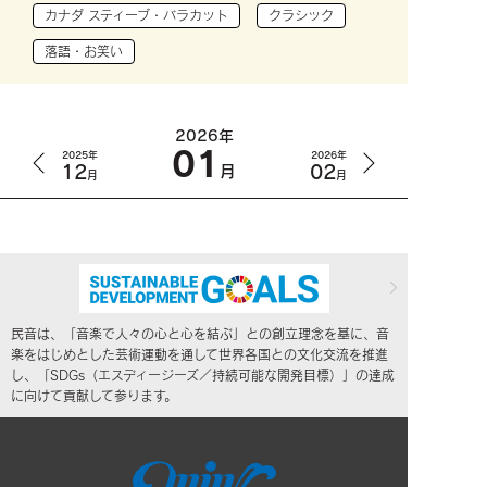
カナダ スティーブ・バラカット
クラシック
落語・お笑い
2026年
01
2025年
2026年
12
02
月
月
月
民音は、「音楽で人々の心と心を結ぶ」との創立理念を基に、音
楽をはじめとした芸術運動を通して世界各国との文化交流を推進
し、「SDGs（エスディージーズ／持続可能な開発目標）」の達成
に向けて貢献して参ります。