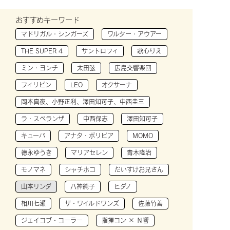
おすすめキーワード
マドリガル・シンガーズ
ワルター・アウアー
THE SUPER 4
サントロフィ
歌心りえ
ミン・ヨンチ
太田弦
広島交響楽団
フィリピン
LEO
オクサーナ
岡本真夜、小野正利、澤田知可子、中西圭三
ラ・スペランザ
中西保志
澤田知可子
キューバ
アナタ・ボリビア
MOMO
徳永ゆうき
マリアセレン
青木隆治
モノマネ
シャチホコ
だいすけお兄さん
山本リンダ
八神純子
ヒダノ
相川七瀬
ザ・ワイルドワンズ
佐藤竹善
ジェイコブ・コーラー
指揮コン × Ｎ響