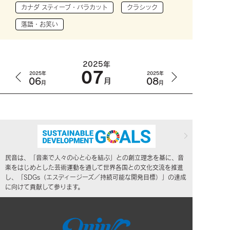
カナダ スティーブ・バラカット
クラシック
落語・お笑い
2025年
07
2025年
2025年
06
08
月
月
月
民音は、「音楽で人々の心と心を結ぶ」との創立理念を基に、音
楽をはじめとした芸術運動を通して世界各国との文化交流を推進
し、「SDGs（エスディージーズ／持続可能な開発目標）」の達成
に向けて貢献して参ります。