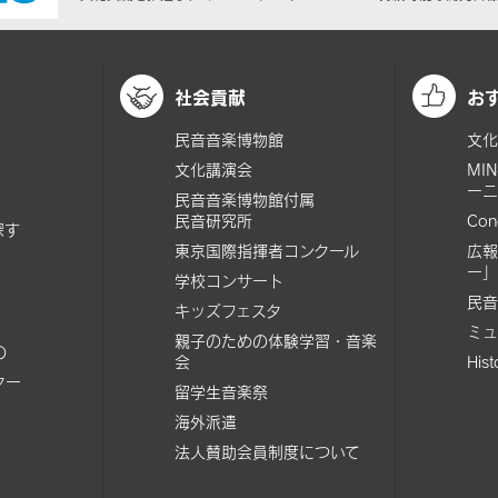
社会貢献
お
民音音楽博物館
文化
文化講演会
MI
ーニ
民音音楽博物館付属
民音研究所
Con
探す
東京国際指揮者コンクール
広報
ー」
学校コンサート
民音
キッズフェスタ
ミュ
親子のための体験学習・音楽
の
会
His
ター
留学生音楽祭
海外派遣
法人賛助会員制度について