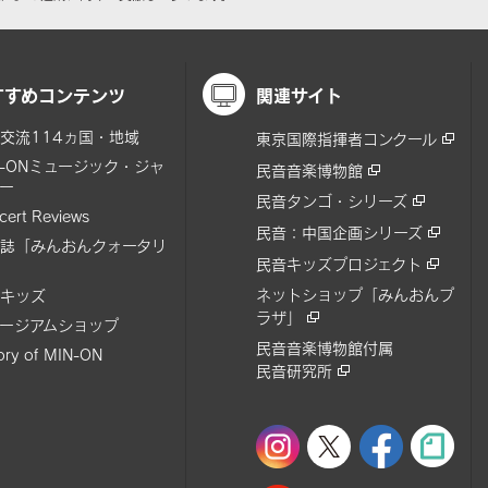
すすめコンテンツ
関連サイト
交流114ヵ国・地域
東京国際指揮者コンクール
N-ONミュージック・ジャ
民音音楽博物館
ー
民音タンゴ・シリーズ
cert Reviews
民音：中国企画シリーズ
誌「みんおんクォータリ
民音キッズプロジェクト
ネットショップ「みんおんプ
キッズ
ラザ」
ージアムショップ
民音音楽博物館付属
tory of MIN-ON
民音研究所