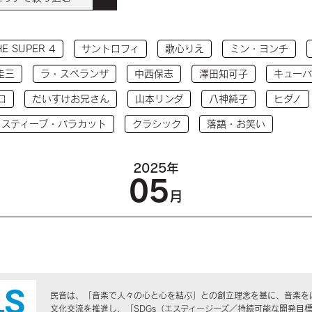
HE SUPER 4
サントロフィ
歌心りえ
ミン・ヨンチ
圭三
ラ・スペランザ
中西保志
澤田知可子
キューバ
コ
だいすけお兄さん
山本リンダ
八神純子
ヒダノ
 スティーブ・バラカット
クラシック
落語・お笑い
2025年
05
月
民音は、「音楽で人々の心と心を結ぶ」との創立理念を基に、音楽を
文化交流を推進し、「SDGs（エスディージーズ／持続可能な開発目