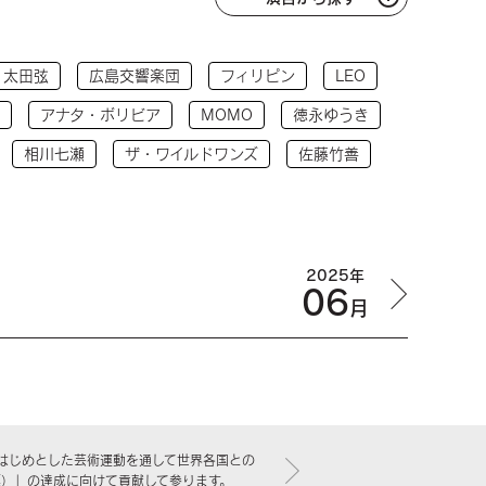
太田弦
広島交響楽団
フィリピン
LEO
アナタ・ボリビア
MOMO
徳永ゆうき
相川七瀬
ザ・ワイルドワンズ
佐藤竹善
2025年
06
月
はじめとした芸術運動を通して世界各国との
標）」の達成に向けて貢献して参ります。