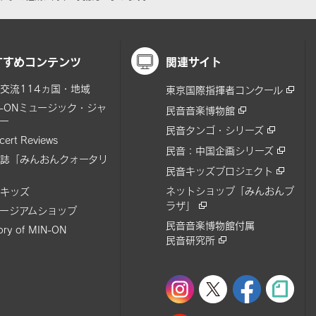
すすめコンテンツ
関連サイト
交流114ヵ国・地域
東京国際指揮者コンクール
N-ONミュージック・ジャ
民音音楽博物館
ー
民音タンゴ・シリーズ
cert Reviews
民音：中国企画シリーズ
誌「みんおんクォータリ
民音キッズプロジェクト
ネットショップ「みんおんプ
キッズ
ラザ」
ージアムショップ
民音音楽博物館付属
tory of MIN-ON
民音研究所