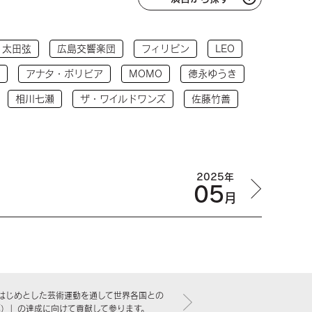
太田弦
広島交響楽団
フィリピン
LEO
アナタ・ボリビア
MOMO
徳永ゆうき
相川七瀬
ザ・ワイルドワンズ
佐藤竹善
2025年
05
月
はじめとした芸術運動を通して世界各国との
標）」の達成に向けて貢献して参ります。