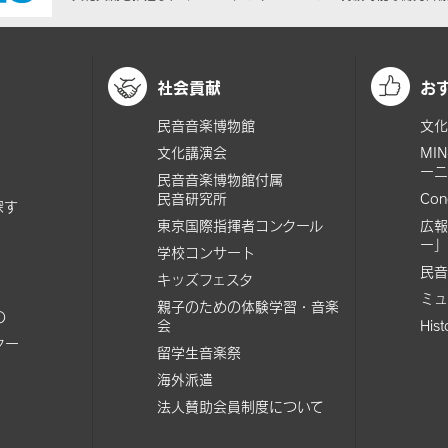
社会貢献
お
民音音楽博物館
文化
文化講演会
MI
ーニ
民音音楽博物館付属
民音研究所
Con
探す
東京国際指揮者コンクール
広報
ー」
学校コンサート
民音
キッズフェスタ
ミュ
親子のための体験学習・音楽
の
会
His
ター
留学生音楽祭
海外派遣
法人賛助会員制度について