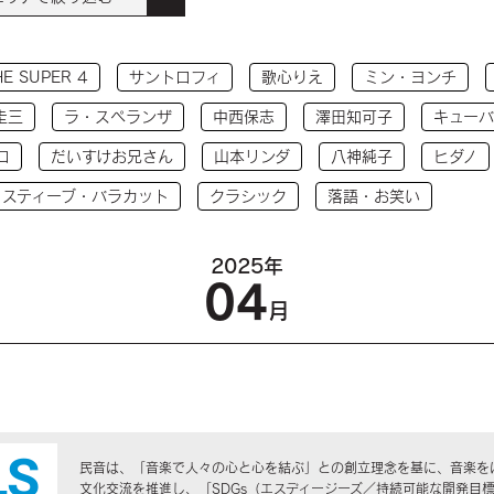
HE SUPER 4
サントロフィ
歌心りえ
ミン・ヨンチ
圭三
ラ・スペランザ
中西保志
澤田知可子
キューバ
コ
だいすけお兄さん
山本リンダ
八神純子
ヒダノ
 スティーブ・バラカット
クラシック
落語・お笑い
2025年
04
月
民音は、「音楽で人々の心と心を結ぶ」との創立理念を基に、音楽を
文化交流を推進し、「SDGs（エスディージーズ／持続可能な開発目