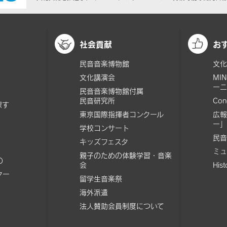
社会貢献
お
民音音楽博物館
文化
文化講演会
MI
ーニ
民音音楽博物館付属
民音研究所
Con
探す
東京国際指揮者コンクール
広報
ー」
学校コンサート
民音
キッズフェスタ
ミュ
親子のための体験学習・音楽
の
会
His
ター
留学生音楽祭
海外派遣
法人賛助会員制度について