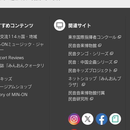
すすめコンテンツ
関連サイト
交流114ヵ国・地域
東京国際指揮者コンクール
N-ONミュージック・ジャ
民音音楽博物館
ー
民音タンゴ・シリーズ
cert Reviews
民音：中国企画シリーズ
誌「みんおんクォータリ
民音キッズプロジェクト
ネットショップ「みんおんプ
キッズ
ラザ」
ージアムショップ
民音音楽博物館付属
tory of MIN-ON
民音研究所