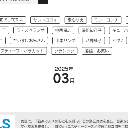
HE SUPER 4
サントロフィ
歌心りえ
ミン・ヨンチ
圭三
ラ・スペランザ
中西保志
澤田知可子
キューバ
コ
だいすけお兄さん
山本リンダ
八神純子
ヒダノ
 スティーブ・バラカット
クラシック
落語・お笑い
2025年
03
月
民音は、「音楽で人々の心と心を結ぶ」との創立理念を基に、音楽を
文化交流を推進し、「SDGs（エスディージーズ／持続可能な開発目