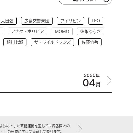
太田弦
広島交響楽団
フィリピン
LEO
アナタ・ボリビア
MOMO
徳永ゆうき
相川七瀬
ザ・ワイルドワンズ
佐藤竹善
2025年
04
月
はじめとした芸術運動を通して世界各国との
標）」の達成に向けて貢献して参ります。