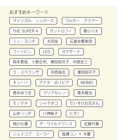
おすすめキーワード
マドリガル・シンガーズ
ワルター・アウアー
THE SUPER 4
サントロフィ
歌心りえ
ミン・ヨンチ
太田弦
広島交響楽団
フィリピン
LEO
オクサーナ
岡本真夜、小野正利、澤田知可子、中西圭三
ラ・スペランザ
中西保志
澤田知可子
キューバ
アナタ・ボリビア
MOMO
徳永ゆうき
マリアセレン
青木隆治
モノマネ
シャチホコ
だいすけお兄さん
山本リンダ
八神純子
ヒダノ
相川七瀬
ザ・ワイルドワンズ
佐藤竹善
ジェイコブ・コーラー
指揮コン × Ｎ響