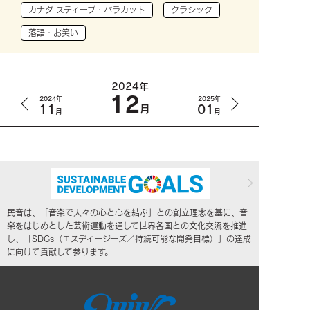
カナダ スティーブ・バラカット
クラシック
落語・お笑い
2024年
12
2024年
2025年
11
01
月
月
月
民音は、「音楽で人々の心と心を結ぶ」との創立理念を基に、音
楽をはじめとした芸術運動を通して世界各国との文化交流を推進
し、「SDGs（エスディージーズ／持続可能な開発目標）」の達成
に向けて貢献して参ります。