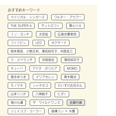
おすすめキーワード
マドリガル・シンガーズ
ワルター・アウアー
THE SUPER 4
サントロフィ
歌心りえ
ミン・ヨンチ
太田弦
広島交響楽団
フィリピン
LEO
オクサーナ
岡本真夜、小野正利、澤田知可子、中西圭三
ラ・スペランザ
中西保志
澤田知可子
キューバ
アナタ・ボリビア
MOMO
徳永ゆうき
マリアセレン
青木隆治
モノマネ
シャチホコ
だいすけお兄さん
山本リンダ
八神純子
ヒダノ
相川七瀬
ザ・ワイルドワンズ
佐藤竹善
ジェイコブ・コーラー
指揮コン × Ｎ響