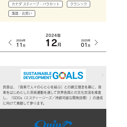
カナダ スティーブ・バラカット
クラシック
落語・お笑い
2024年
12
2024年
2025年
11
01
月
月
月
民音は、「音楽で人々の心と心を結ぶ」との創立理念を基に、音
楽をはじめとした芸術運動を通して世界各国との文化交流を推進
し、「SDGs（エスディージーズ／持続可能な開発目標）」の達成
に向けて貢献して参ります。