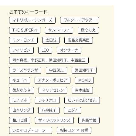
おすすめキーワード
マドリガル・シンガーズ
ワルター・アウアー
THE SUPER 4
サントロフィ
歌心りえ
ミン・ヨンチ
太田弦
広島交響楽団
フィリピン
LEO
オクサーナ
岡本真夜、小野正利、澤田知可子、中西圭三
ラ・スペランザ
中西保志
澤田知可子
キューバ
アナタ・ボリビア
MOMO
徳永ゆうき
マリアセレン
青木隆治
モノマネ
シャチホコ
だいすけお兄さん
山本リンダ
八神純子
ヒダノ
相川七瀬
ザ・ワイルドワンズ
佐藤竹善
ジェイコブ・コーラー
指揮コン × Ｎ響