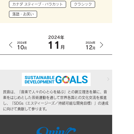
カナダ スティーブ・バラカット
クラシック
落語・お笑い
2024年
11
2024年
2024年
10
12
月
月
月
民音は、「音楽で人々の心と心を結ぶ」との創立理念を基に、音
楽をはじめとした芸術運動を通して世界各国との文化交流を推進
し、「SDGs（エスディージーズ／持続可能な開発目標）」の達成
に向けて貢献して参ります。