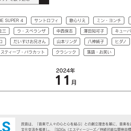
HE SUPER 4
サントロフィ
歌心りえ
ミン・ヨンチ
圭三
ラ・スペランザ
中西保志
澤田知可子
キューバ
コ
だいすけお兄さん
山本リンダ
八神純子
ヒダノ
 スティーブ・バラカット
クラシック
落語・お笑い
2024年
11
月
民音は、「音楽で人々の心と心を結ぶ」との創立理念を基に、音楽を
文化交流を推進し、「SDGs（エスディージーズ／持続可能な開発目