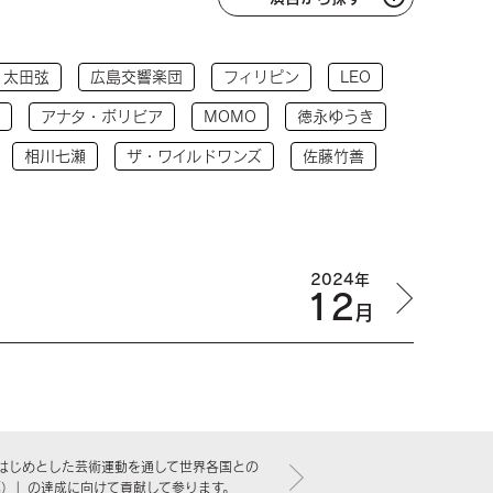
太田弦
広島交響楽団
フィリピン
LEO
アナタ・ボリビア
MOMO
徳永ゆうき
相川七瀬
ザ・ワイルドワンズ
佐藤竹善
2024年
12
月
はじめとした芸術運動を通して世界各国との
標）」の達成に向けて貢献して参ります。