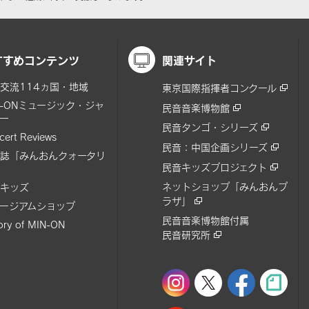
すすめコンテンツ
関連サイト
交流114ヵ国・地域
東京国際指揮者コンクール
N-ONミュージック・ジャ
民音音楽博物館
ー
民音タンゴ・シリーズ
cert Reviews
民音：中国企画シリーズ
誌「みんおんクォータリ
民音キッズプロジェクト
ネットショップ「みんおんプ
キッズ
ラザ」
ージアムショップ
民音音楽博物館付属
tory of MIN-ON
民音研究所