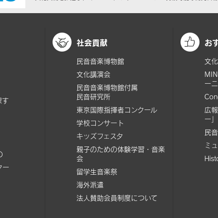
社会貢献
お
民音音楽博物館
文化
文化講演会
MI
ーニ
民音音楽博物館付属
民音研究所
Con
探す
東京国際指揮者コンクール
広報
ー」
学校コンサート
民音
キッズフェスタ
ミュ
親子のための体験学習・音楽
の
会
His
ター
留学生音楽祭
海外派遣
法人賛助会員制度について