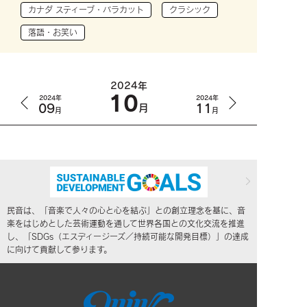
カナダ スティーブ・バラカット
クラシック
落語・お笑い
2024年
10
2024年
2024年
09
11
月
月
月
民音は、「音楽で人々の心と心を結ぶ」との創立理念を基に、音
楽をはじめとした芸術運動を通して世界各国との文化交流を推進
し、「SDGs（エスディージーズ／持続可能な開発目標）」の達成
に向けて貢献して参ります。