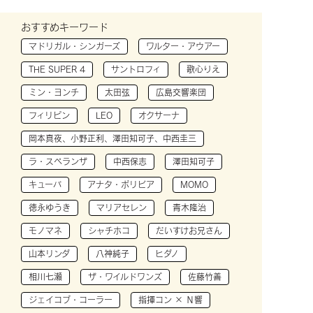
おすすめキーワード
マドリガル・シンガーズ
ワルター・アウアー
THE SUPER 4
サントロフィ
歌心りえ
ミン・ヨンチ
太田弦
広島交響楽団
フィリピン
LEO
オクサーナ
岡本真夜、小野正利、澤田知可子、中西圭三
ラ・スペランザ
中西保志
澤田知可子
キューバ
アナタ・ボリビア
MOMO
徳永ゆうき
マリアセレン
青木隆治
モノマネ
シャチホコ
だいすけお兄さん
山本リンダ
八神純子
ヒダノ
相川七瀬
ザ・ワイルドワンズ
佐藤竹善
ジェイコブ・コーラー
指揮コン × Ｎ響