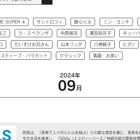
HE SUPER 4
サントロフィ
歌心りえ
ミン・ヨンチ
圭三
ラ・スペランザ
中西保志
澤田知可子
キューバ
コ
だいすけお兄さん
山本リンダ
八神純子
ヒダノ
 スティーブ・バラカット
クラシック
落語・お笑い
2024年
09
月
民音は、「音楽で人々の心と心を結ぶ」との創立理念を基に、音楽を
文化交流を推進し、「SDGs（エスディージーズ／持続可能な開発目