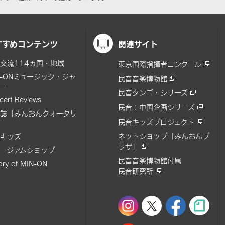
すすめコンテンツ
関連サイト
交流114ヵ国・地域
東京国際指揮者コンクール
N-ONミュージック・ジャ
民音音楽博物館
ー
民音タンゴ・シリーズ
cert Reviews
民音：中国企画シリーズ
誌「みんおんクォータリ
民音キッズプロジェクト
ネットショップ「みんおんプ
キッズ
ラザ」
ージアムショップ
民音音楽博物館付属
tory of MIN-ON
民音研究所