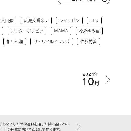
太田弦
広島交響楽団
フィリピン
LEO
アナタ・ボリビア
MOMO
徳永ゆうき
相川七瀬
ザ・ワイルドワンズ
佐藤竹善
2024年
10
月
はじめとした芸術運動を通して世界各国との
標）」の達成に向けて貢献して参ります。