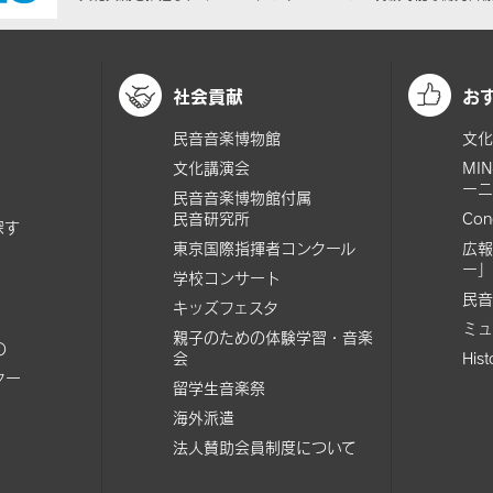
社会貢献
お
民音音楽博物館
文化
文化講演会
MI
ーニ
民音音楽博物館付属
民音研究所
Con
探す
東京国際指揮者コンクール
広報
ー」
学校コンサート
民音
キッズフェスタ
ミュ
親子のための体験学習・音楽
の
会
His
ター
留学生音楽祭
海外派遣
法人賛助会員制度について