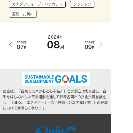
カナダ スティーブ・バラカット
クラシック
落語・お笑い
2024年
08
2024年
2024年
07
09
月
月
月
民音は、「音楽で人々の心と心を結ぶ」との創立理念を基に、音
楽をはじめとした芸術運動を通して世界各国との文化交流を推進
し、「SDGs（エスディージーズ／持続可能な開発目標）」の達成
に向けて貢献して参ります。