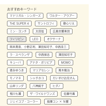
おすすめキーワード
マドリガル・シンガーズ
ワルター・アウアー
THE SUPER 4
サントロフィ
歌心りえ
ミン・ヨンチ
太田弦
広島交響楽団
フィリピン
LEO
オクサーナ
岡本真夜、小野正利、澤田知可子、中西圭三
ラ・スペランザ
中西保志
澤田知可子
キューバ
アナタ・ボリビア
MOMO
徳永ゆうき
マリアセレン
青木隆治
モノマネ
シャチホコ
だいすけお兄さん
山本リンダ
八神純子
ヒダノ
相川七瀬
ザ・ワイルドワンズ
佐藤竹善
ジェイコブ・コーラー
指揮コン × Ｎ響