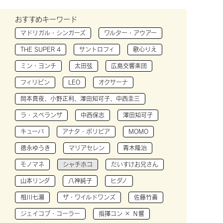
おすすめキーワード
マドリガル・シンガーズ
ワルター・アウアー
THE SUPER 4
サントロフィ
歌心りえ
ミン・ヨンチ
太田弦
広島交響楽団
フィリピン
LEO
オクサーナ
岡本真夜、小野正利、澤田知可子、中西圭三
ラ・スペランザ
中西保志
澤田知可子
キューバ
アナタ・ボリビア
MOMO
徳永ゆうき
マリアセレン
青木隆治
モノマネ
シャチホコ
だいすけお兄さん
山本リンダ
八神純子
ヒダノ
相川七瀬
ザ・ワイルドワンズ
佐藤竹善
ジェイコブ・コーラー
指揮コン × Ｎ響