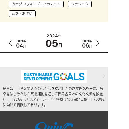
カナダ スティーブ・バラカット
クラシック
落語・お笑い
2024年
05
2024年
2024年
04
06
月
月
月
民音は、「音楽で人々の心と心を結ぶ」との創立理念を基に、音
楽をはじめとした芸術運動を通して世界各国との文化交流を推進
し、「SDGs（エスディージーズ／持続可能な開発目標）」の達成
に向けて貢献して参ります。