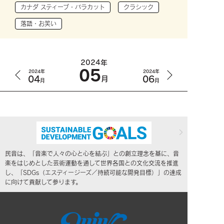
カナダ スティーブ・バラカット
クラシック
落語・お笑い
2024年
05
2024年
2024年
04
06
月
月
月
民音は、「音楽で人々の心と心を結ぶ」との創立理念を基に、音
楽をはじめとした芸術運動を通して世界各国との文化交流を推進
し、「SDGs（エスディージーズ／持続可能な開発目標）」の達成
に向けて貢献して参ります。