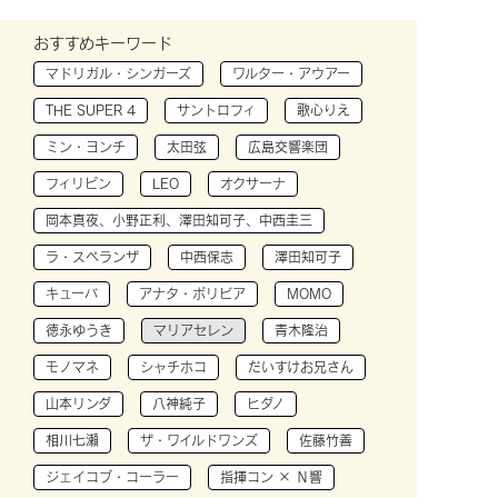
おすすめキーワード
マドリガル・シンガーズ
ワルター・アウアー
THE SUPER 4
サントロフィ
歌心りえ
ミン・ヨンチ
太田弦
広島交響楽団
フィリピン
LEO
オクサーナ
岡本真夜、小野正利、澤田知可子、中西圭三
ラ・スペランザ
中西保志
澤田知可子
キューバ
アナタ・ボリビア
MOMO
徳永ゆうき
マリアセレン
青木隆治
モノマネ
シャチホコ
だいすけお兄さん
山本リンダ
八神純子
ヒダノ
相川七瀬
ザ・ワイルドワンズ
佐藤竹善
ジェイコブ・コーラー
指揮コン × Ｎ響