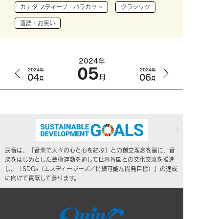
カナダ スティーブ・バラカット
クラシック
落語・お笑い
2024年
05
2024年
2024年
04
06
月
月
月
民音は、「音楽で人々の心と心を結ぶ」との創立理念を基に、音
楽をはじめとした芸術運動を通して世界各国との文化交流を推進
し、「SDGs（エスディージーズ／持続可能な開発目標）」の達成
に向けて貢献して参ります。