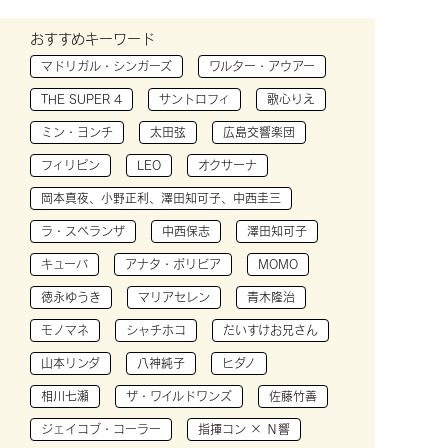
おすすめキーワード
マドリガル・シンガーズ
ワルター・アウアー
THE SUPER 4
サントロフィ
歌心りえ
ミン・ヨンチ
太田弦
広島交響楽団
フィリピン
LEO
オクサーナ
岡本真夜、小野正利、澤田知可子、中西圭三
ラ・スペランザ
中西保志
澤田知可子
キューバ
アナタ・ボリビア
MOMO
徳永ゆうき
マリアセレン
青木隆治
モノマネ
シャチホコ
だいすけお兄さん
山本リンダ
八神純子
ヒダノ
相川七瀬
ザ・ワイルドワンズ
佐藤竹善
ジェイコブ・コーラー
指揮コン × Ｎ響