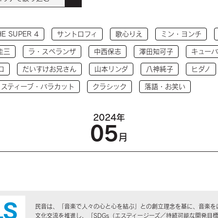
HE SUPER 4
サントロフィ
歌心りえ
ミン・ヨンチ
圭三
ラ・スペランザ
中西保志
澤田知可子
キューバ
コ
だいすけお兄さん
山本リンダ
八神純子
ヒダノ
 スティーブ・バラカット
クラシック
落語・お笑い
2024年
05
月
民音は、「音楽で人々の心と心を結ぶ」との創立理念を基に、音楽を
文化交流を推進し、「SDGs（エスディージーズ／持続可能な開発目