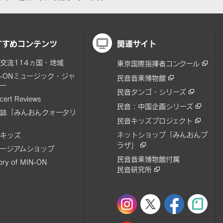
すすめコンテンツ
関連サイト
交流114ヵ国・地域
東京国際指揮者コンクール
N-ONミュージック・ジャ
民音音楽博物館
ー
民音タンゴ・シリーズ
cert Reviews
民音：中国企画シリーズ
誌「みんおんクォータリ
民音キッズプロジェクト
ネットショップ「みんおんプ
キッズ
ラザ」
ージアムショップ
民音音楽博物館付属
tory of MIN-ON
民音研究所