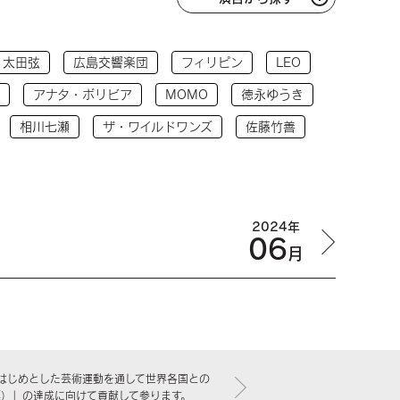
太田弦
広島交響楽団
フィリピン
LEO
アナタ・ボリビア
MOMO
徳永ゆうき
相川七瀬
ザ・ワイルドワンズ
佐藤竹善
2024年
06
月
はじめとした芸術運動を通して世界各国との
標）」の達成に向けて貢献して参ります。