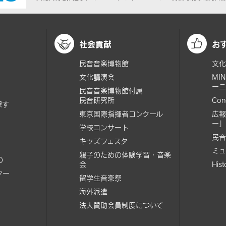
社会貢献
お
民音音楽博物館
文化
文化講演会
MI
ーニ
民音音楽博物館付属
民音研究所
Con
探す
東京国際指揮者コンクール
広報
ー」
学校コンサート
民音
キッズフェスタ
ミュ
親子のための体験学習・音楽
の
会
His
ター
留学生音楽祭
海外派遣
法人賛助会員制度について