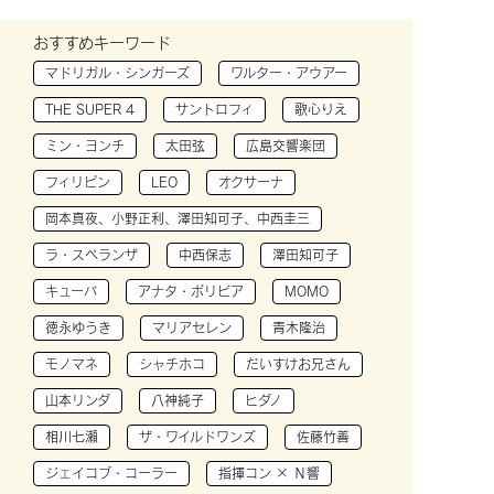
おすすめキーワード
マドリガル・シンガーズ
ワルター・アウアー
THE SUPER 4
サントロフィ
歌心りえ
ミン・ヨンチ
太田弦
広島交響楽団
フィリピン
LEO
オクサーナ
岡本真夜、小野正利、澤田知可子、中西圭三
ラ・スペランザ
中西保志
澤田知可子
キューバ
アナタ・ボリビア
MOMO
徳永ゆうき
マリアセレン
青木隆治
モノマネ
シャチホコ
だいすけお兄さん
山本リンダ
八神純子
ヒダノ
相川七瀬
ザ・ワイルドワンズ
佐藤竹善
ジェイコブ・コーラー
指揮コン × Ｎ響