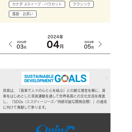
カナダ スティーブ・バラカット
クラシック
落語・お笑い
2024年
04
2024年
2024年
03
05
月
月
月
民音は、「音楽で人々の心と心を結ぶ」との創立理念を基に、音
楽をはじめとした芸術運動を通して世界各国との文化交流を推進
し、「SDGs（エスディージーズ／持続可能な開発目標）」の達成
に向けて貢献して参ります。