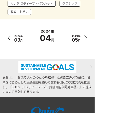
カナダ スティーブ・バラカット
クラシック
落語・お笑い
2024年
04
2024年
2024年
03
05
月
月
月
民音は、「音楽で人々の心と心を結ぶ」との創立理念を基に、音
楽をはじめとした芸術運動を通して世界各国との文化交流を推進
し、「SDGs（エスディージーズ／持続可能な開発目標）」の達成
に向けて貢献して参ります。