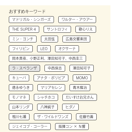
おすすめキーワード
マドリガル・シンガーズ
ワルター・アウアー
THE SUPER 4
サントロフィ
歌心りえ
ミン・ヨンチ
太田弦
広島交響楽団
フィリピン
LEO
オクサーナ
岡本真夜、小野正利、澤田知可子、中西圭三
ラ・スペランザ
中西保志
澤田知可子
キューバ
アナタ・ボリビア
MOMO
徳永ゆうき
マリアセレン
青木隆治
モノマネ
シャチホコ
だいすけお兄さん
山本リンダ
八神純子
ヒダノ
相川七瀬
ザ・ワイルドワンズ
佐藤竹善
ジェイコブ・コーラー
指揮コン × Ｎ響