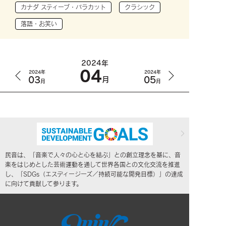
カナダ スティーブ・バラカット
クラシック
落語・お笑い
2024年
04
2024年
2024年
03
05
月
月
月
民音は、「音楽で人々の心と心を結ぶ」との創立理念を基に、音
楽をはじめとした芸術運動を通して世界各国との文化交流を推進
し、「SDGs（エスディージーズ／持続可能な開発目標）」の達成
に向けて貢献して参ります。