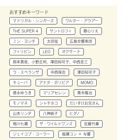
おすすめキーワード
マドリガル・シンガーズ
ワルター・アウアー
THE SUPER 4
サントロフィ
歌心りえ
ミン・ヨンチ
太田弦
広島交響楽団
フィリピン
LEO
オクサーナ
岡本真夜、小野正利、澤田知可子、中西圭三
ラ・スペランザ
中西保志
澤田知可子
キューバ
アナタ・ボリビア
MOMO
徳永ゆうき
マリアセレン
青木隆治
モノマネ
シャチホコ
だいすけお兄さん
山本リンダ
八神純子
ヒダノ
相川七瀬
ザ・ワイルドワンズ
佐藤竹善
ジェイコブ・コーラー
指揮コン × Ｎ響