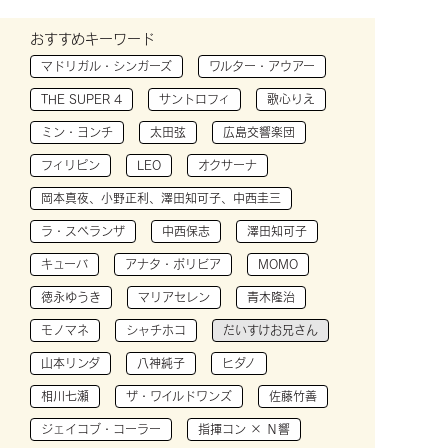
おすすめキーワード
マドリガル・シンガーズ
ワルター・アウアー
THE SUPER 4
サントロフィ
歌心りえ
ミン・ヨンチ
太田弦
広島交響楽団
フィリピン
LEO
オクサーナ
岡本真夜、小野正利、澤田知可子、中西圭三
ラ・スペランザ
中西保志
澤田知可子
キューバ
アナタ・ボリビア
MOMO
徳永ゆうき
マリアセレン
青木隆治
モノマネ
シャチホコ
だいすけお兄さん
山本リンダ
八神純子
ヒダノ
相川七瀬
ザ・ワイルドワンズ
佐藤竹善
ジェイコブ・コーラー
指揮コン × Ｎ響