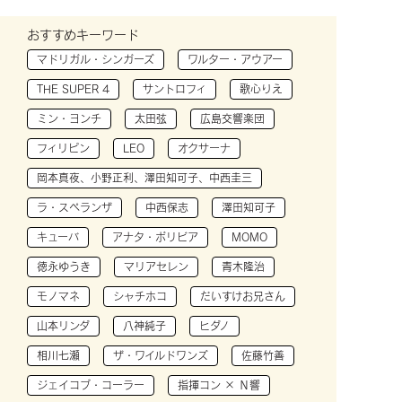
おすすめキーワード
マドリガル・シンガーズ
ワルター・アウアー
THE SUPER 4
サントロフィ
歌心りえ
ミン・ヨンチ
太田弦
広島交響楽団
フィリピン
LEO
オクサーナ
岡本真夜、小野正利、澤田知可子、中西圭三
ラ・スペランザ
中西保志
澤田知可子
キューバ
アナタ・ボリビア
MOMO
徳永ゆうき
マリアセレン
青木隆治
モノマネ
シャチホコ
だいすけお兄さん
山本リンダ
八神純子
ヒダノ
相川七瀬
ザ・ワイルドワンズ
佐藤竹善
ジェイコブ・コーラー
指揮コン × Ｎ響