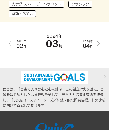
カナダ スティーブ・バラカット
クラシック
落語・お笑い
2024年
03
2024年
2024年
02
04
月
月
月
民音は、「音楽で人々の心と心を結ぶ」との創立理念を基に、音
楽をはじめとした芸術運動を通して世界各国との文化交流を推進
し、「SDGs（エスディージーズ／持続可能な開発目標）」の達成
に向けて貢献して参ります。