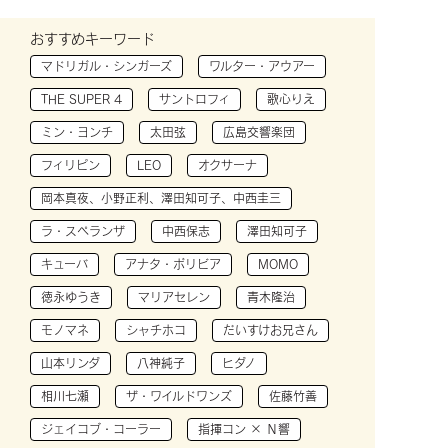
おすすめキーワード
マドリガル・シンガーズ
ワルター・アウアー
THE SUPER 4
サントロフィ
歌心りえ
ミン・ヨンチ
太田弦
広島交響楽団
フィリピン
LEO
オクサーナ
岡本真夜、小野正利、澤田知可子、中西圭三
ラ・スペランザ
中西保志
澤田知可子
キューバ
アナタ・ボリビア
MOMO
徳永ゆうき
マリアセレン
青木隆治
モノマネ
シャチホコ
だいすけお兄さん
山本リンダ
八神純子
ヒダノ
相川七瀬
ザ・ワイルドワンズ
佐藤竹善
ジェイコブ・コーラー
指揮コン × Ｎ響