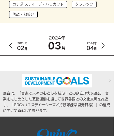
カナダ スティーブ・バラカット
クラシック
落語・お笑い
2024年
03
2024年
2024年
02
04
月
月
月
民音は、「音楽で人々の心と心を結ぶ」との創立理念を基に、音
楽をはじめとした芸術運動を通して世界各国との文化交流を推進
し、「SDGs（エスディージーズ／持続可能な開発目標）」の達成
に向けて貢献して参ります。